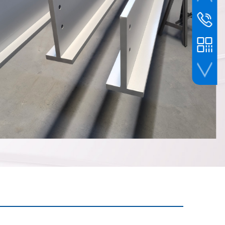
硕树客服
400-962
扫一扫添加微信