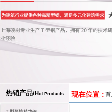
热销产品
/H
现在位置
：
首
ot Products
T 型幕墙精致钢