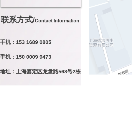
联系方式
/
Contact Information
手机：153 1689 0805
手机：150 0009 9473
地址：
上海嘉定区龙盘路568号2栋