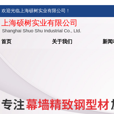
欢迎光临上海硕树实业有限公司！
上海硕树实业有限公司
Shanghai Shuo Shu Industrial Co., Ltd.
首页
关于我们
新闻