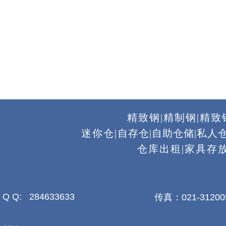
精致钢
|
精制钢
|
精致
迷你仓
|
自存仓
|
自助仓储
|
私人
仓库出租
|
家具存
Q Q: 284633633
传真：021-31200