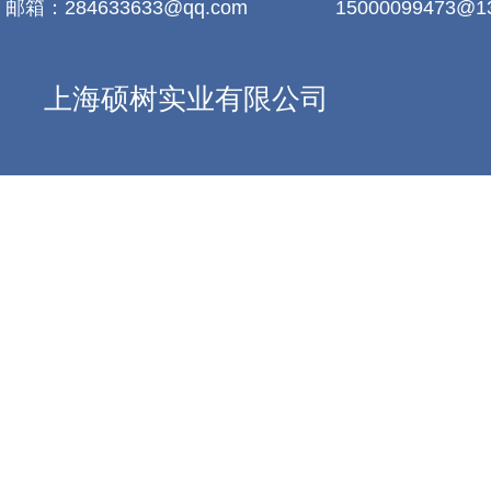
邮箱：284633633@qq.com
15000099473@13
上海硕树实业有限公司