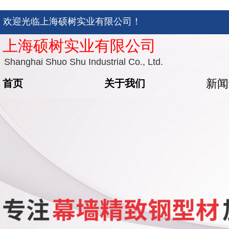
欢迎光临上海硕树实业有限公司！
上海硕树实业有限公司
Shanghai Shuo Shu Industrial Co., Ltd.
新闻
首页
关于我们